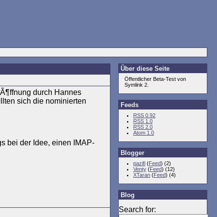
Über diese Seite
Öffentlicher Beta-Test von
Symlink 2.
ErÃ¶ffnung durch Hannes
lten sich die nominierten
Feeds
RSS 0.92
RSS 1.0
RSS 2.0
Atom 1.0
gs bei der Idee, einen IMAP-
Blogger
pazifi
(
Feed
) (2)
Venty
(
Feed
) (12)
XTaran
(
Feed
) (4)
Blog
Search for: