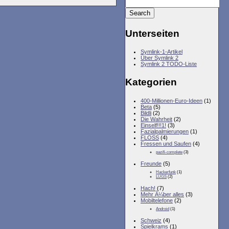
Unterseiten
Symlink-1-Artikel
Über Symlink 2
Symlink 2 TODO-Liste
Kategorien
400-Millionen-Euro-Ideen
(1)
Beta
(5)
Bildli
(2)
Die Wahrheit
(2)
Einself!!!1!
(3)
Fazialpalmierungen
(1)
FLOSS
(4)
Fressen und Saufen
(4)
pazifi-complete
(3)
Freunde
(5)
Hackerfunk
(1)
LUGS
(2)
Hach!
(7)
Mehr Ã¼ber alles
(3)
Mobiltelefone
(2)
Android
(1)
Schweiz
(4)
Spielkrams
(1)