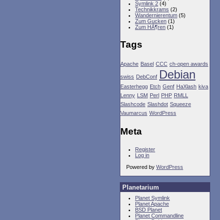
Symlink 2
(4)
Technikkrams
(2)
Wandernierentum
(5)
Zum Gucken
(1)
Zum HÃ¶ren
(1)
Tags
Apache
Basel
CCC
ch-open awards
Debian
swiss
DebConf
Easterhegg
Etch
Genf
HaXlash
kiva
Lenny
LSM
Perl
PHP
RMLL
Slashcode
Slashdot
Squeeze
Vaumarcus
WordPress
Meta
Register
Log in
Powered by
WordPress
Planetarium
Planet Symlink
Planet Apache
BSD Planet
Planet Commandline