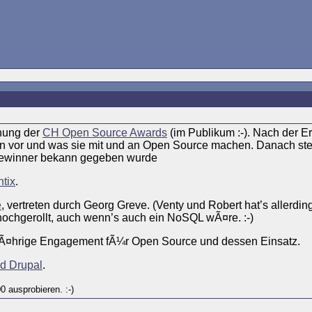
ihung der
CH Open Source Awards
(im Publikum :-). Nach der 
en vor und was sie mit und an Open Source machen. Danach stel
r Gewinner bekann gegeben wurde
tix
.
e
, vertreten durch Georg Greve. (Venty und Robert hat’s allerdin
ochgerollt, auch wenn’s auch ein NoSQL wÃ¤re. :-)
jÃ¤hrige Engagement fÃ¼r Open Source und dessen Einsatz.
d Drupal
.
 ausprobieren. :-)