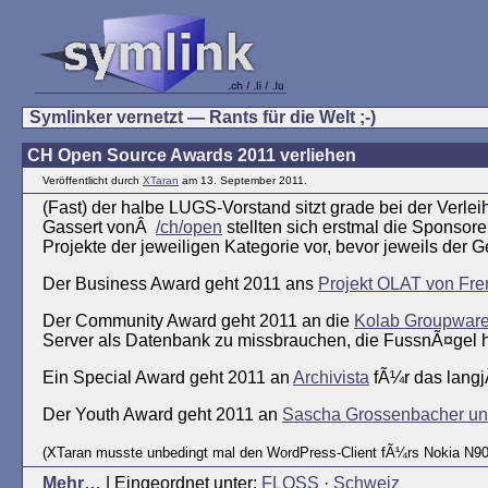
Symlinker vernetzt — Rants für die Welt ;-)
CH Open Source Awards 2011 verliehen
Veröffentlicht durch
XTaran
am 13. September 2011.
(Fast) der halbe LUGS-Vorstand sitzt grade bei der Verle
Gassert vonÂ
/ch/open
stellten sich erstmal die Sponsor
Projekte der jeweiligen Kategorie vor, bevor jeweils de
Der Business Award geht 2011 ans
Projekt OLAT von Fren
Der Community Award geht 2011 an die
Kolab Groupwar
Server als Datenbank zu missbrauchen, die FussnÃ¤gel h
Ein Special Award geht 2011 an
Archivista
fÃ¼r das lang
Der Youth Award geht 2011 an
Sascha Grossenbacher un
(XTaran musste unbedingt mal den WordPress-Client fÃ¼rs Nokia N900
Mehr…
| Eingeordnet unter:
FLOSS
·
Schweiz