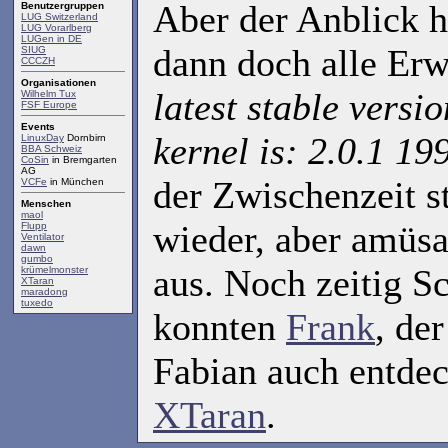
Aber der Anblick h
Benutzergruppen
LUG Switzerland
LUG Vorarlberg
LUGen in DE
dann doch alle Er
SIUG
CCCZH
Organisationen
latest stable versi
Wilhelm Tux
FSF Europe
Events
kernel is: 2.0.1 1
LinuxDay
Dornbirn
BBA Schweiz
CoSin
in Bremgarten
AG
der Zwischenzeit 
VCFe
in München
Menschen
maol
wieder, aber amüsa
Flupp
Ventilator
dawn
gumbo
aus. Noch zeitig S
krümelmonster
XTaran
maradong
tuxedo
konnten
Frank
, de
Fabian auch entdec
XTaran
.