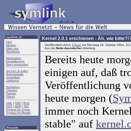
symlink.ch
Kernel 2.0.1 erschienen - Äh, wie bitte?!
FAQ
Veröffentlicht durch
XTaran
am Dienstag 19. Oktober 2004, 20:
Mission
Aus der
Nette-Ausrutscher
Abteilung
Über uns
Richtlinien
Bereits heute morg
Moderation
Einstellungen
Story einsenden
einigen auf, daß tr
Suchen & Index
Ruhmeshalle
Statistiken
Umfragen
Veröffentlichung v
Redaktion
Themen
Partner
heute morgen (
Sym
Planet
XML
|
RDF
|
RSS
PDA
|
WAP
|
IRC
immer noch Kernel 
Symbar für Opera
Symbar für Mozilla
stable" auf
kernel.
Freunde