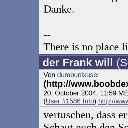
Danke.
--
There is no place
der Frank will
(Sc
Von
dumbunixuser
(http://www.boobde
20. October 2004, 11:59 M
(
User #1586 Info
)
http://w
vertuschen, dass e
Schaut euch den Sc