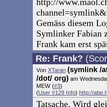
http://www.maol.ch
channel=symlink&
Gemäss diesem Log
Symlinker Fabian z
Frank kam erst spä
Re: Frank?
(Scor
(symlink /
Von
XTaran
/dot/ org)
am Wednesday 
MEW (
#3
)
(
User #129 Info
)
http://abe
Tatsache. Wird glei