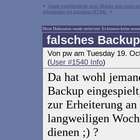
<
Apple veröffentlicht neue iBooks und einen 
robustesten bei kaputtem HTML
>
Diese Diskussion wurde archiviert. Es können keine ne
falsches Backup
Von pw am Tuesday 19. Oc
(
User #1540 Info
)
Da hat wohl jemand
Backup eingespielt,
zur Erheiterung an
langweiligen Woch
dienen ;) ?