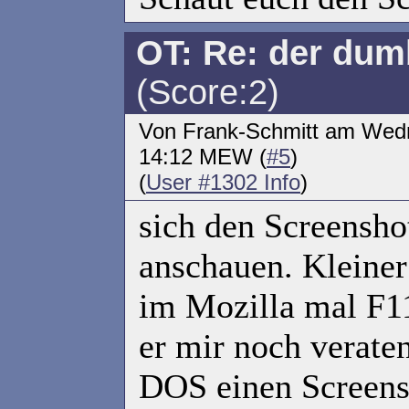
OT: Re: der dumb
(Score:2)
Von Frank-Schmitt am Wedn
14:12 MEW (
#5
)
(
User #1302 Info
)
sich den Screensho
anschauen. Kleiner
im Mozilla mal F11
er mir noch verate
DOS einen Screens