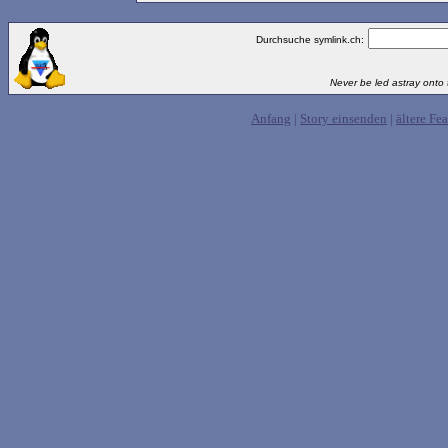
Durchsuche symlink.ch:
Never be led astray onto t
Anfang
|
Story einsenden
|
ältere Fea