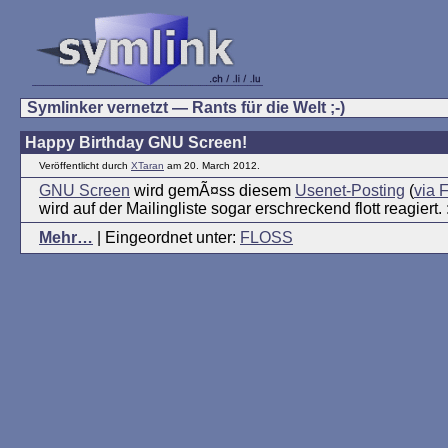
Symlinker vernetzt — Rants für die Welt ;-)
Happy Birthday GNU Screen!
Veröffentlicht durch
XTaran
am 20. March 2012.
GNU Screen
wird gemÃ¤ss diesem
Usenet-Posting
(
via 
wird auf der Mailingliste sogar erschreckend flott reagiert. :
Mehr…
| Eingeordnet unter:
FLOSS