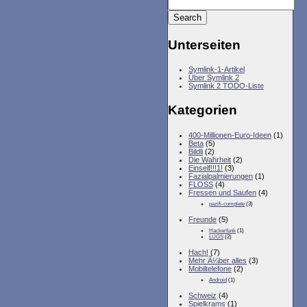
Unterseiten
Symlink-1-Artikel
Über Symlink 2
Symlink 2 TODO-Liste
Kategorien
400-Millionen-Euro-Ideen
(1)
Beta
(5)
Bildli
(2)
Die Wahrheit
(2)
Einself!!!1!
(3)
Fazialpalmierungen
(1)
FLOSS
(4)
Fressen und Saufen
(4)
pazifi-complete
(3)
Freunde
(5)
Hackerfunk
(1)
LUGS
(2)
Hach!
(7)
Mehr Ã¼ber alles
(3)
Mobiltelefone
(2)
Android
(1)
Schweiz
(4)
Spielkrams
(1)