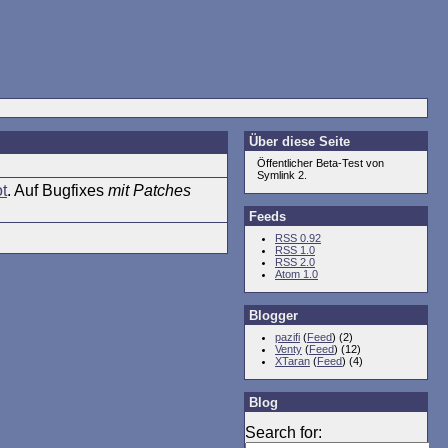
Über diese Seite
Öffentlicher Beta-Test von
Symlink 2.
ot
. Auf Bugfixes
mit Patches
Feeds
RSS 0.92
RSS 1.0
RSS 2.0
Atom 1.0
Blogger
pazifi
(
Feed
) (2)
Venty
(
Feed
) (12)
XTaran
(
Feed
) (4)
Blog
Search for: