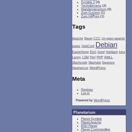
Symlink 2
(4)
Technikkrams
(2)
Wandernierentum
(5)
Zum Gucken
(1)
Zum HÃ¶ren
(1)
Tags
Apache
Basel
CCC
ch-open awards
Debian
swiss
DebConf
Easterhegg
Etch
Genf
HaXlash
kiva
Lenny
LSM
Perl
PHP
RMLL
Slashcode
Slashdot
Squeeze
Vaumarcus
WordPress
Meta
Register
Log in
Powered by
WordPress
Planetarium
Planet Symlink
Planet Apache
BSD Planet
Planet Commandline