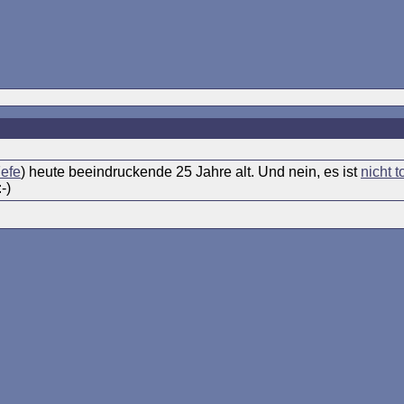
Fefe
) heute beeindruckende 25 Jahre alt. Und nein, es ist
nicht t
-)