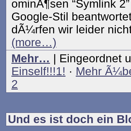
ominÃ¶sen “Symlink 2”
Google-Stil beantworte
dÃ¼rfen wir leider nich
(more…)
Mehr…
| Eingeordnet u
Einself!!!1!
·
Mehr Ã¼be
2
Und es ist doch ein Blo