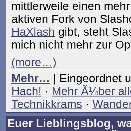
mittlerweile einen meh
aktiven Fork von Slas
HaXlash
gibt, steht Sl
mich nicht mehr zur Op
(more…)
Mehr…
| Eingeordnet u
Hach!
·
Mehr Ã¼ber all
Technikkrams
·
Wander
Euer Lieblingsblog, was