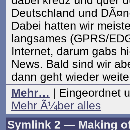
dabei kreuz und quer d
Deutschland und DÃ¤n
Dabei hatten wir meist
langsames (GPRS/EDGE
Internet, darum gabs h
News. Bald sind wir ab
dann geht wieder weite
Mehr…
| Eingeordnet u
Mehr Ã¼ber alles
Symlink 2 — Making o