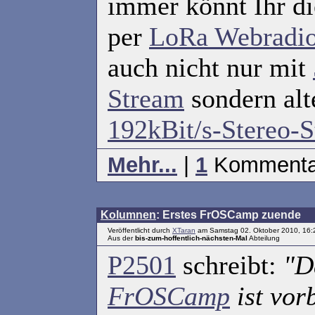
immer könnt Ihr d
per
LoRa Webradi
auch nicht nur mit
Stream
sondern alt
192kBit/s-Stereo-
Mehr...
|
1
Kommenta
Kolumnen
: Erstes FrOSCamp zuende
Veröffentlicht durch
XTaran
am Samstag 02. Oktober 2010, 16:
Aus der
bis-zum-hoffentlich-nächsten-Mal
Abteilung
P2501
schreibt:
"D
FrOSCamp
ist vorb