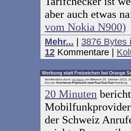
Tarifchecker ist we
aber auch etwas na
vom Nokia N900)
Mehr...
|
3876 Bytes 
12
Kommentare |
Ko
Werbung statt Freizeichen bei Orange S
Veröffentlicht durch
Ventilator
am Mittwoch 20. Oktober 2010, 1
Aus der
Seichteste-Popmusik-statt-Tuut-Tuut-Tuut
Abteilung
20 Minuten
bericht
Mobilfunkprovide
der Schweiz Anruf