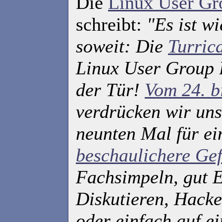
Die
Linux User Gr
schreibt:
"Es ist w
soweit: Die
Turric
Linux User Group 
der Tür!
Vom 24. b
verdrücken wir un
neunten Mal für e
beschaulichere Gef
Fachsimpeln, gut 
Diskutieren, Hacken
oder einfach auf e