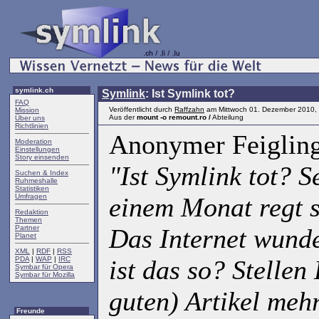
symlink.ch
Symlink
: Ist Symlink tot?
FAQ
Veröffentlicht durch
Raffzahn
am Mittwoch 01. Dezember 2010,
Mission
Aus der
mount -o remount.ro /
Abteilung
Über uns
Richtlinien
Anonymer Feigling
Moderation
Einstellungen
Story einsenden
"Ist Symlink tot? S
Suchen & Index
Ruhmeshalle
Statistiken
Umfragen
einem Monat regt s
Redaktion
Themen
Partner
Das Internet wunde
Planet
XML
|
RDF
|
RSS
PDA
|
WAP
|
IRC
ist das so? Stellen
Symbar für Opera
Symbar für Mozilla
guten) Artikel mehr
Freunde