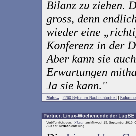
Bilanz zu ziehen. 
gross, denn endlic
wieder eine „rich
Konferenz in der D
Aber kann sie auch
Erwartungen mitha
Ja sie kann."
Mehr...
|
2260 Bytes im Nachrichtentext
|
Kolumne
Partner
: Linux-Wochenende der LugBE 2
Veröffentlicht durch
XTaran
am Mittwoch 15. September 2010, 
Aus der
Turrican
Abteilung