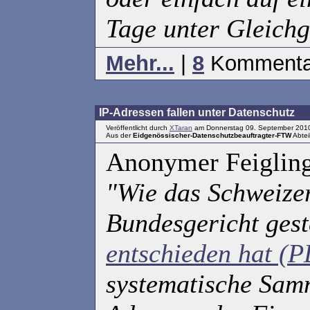
Tage unter Gleichg
Mehr...
|
8
Kommenta
IP-Adressen fallen unter Datenschutz
Veröffentlicht durch
XTaran
am Donnerstag 09. September 2010
Aus der
Eidgenössischer-Datenschutzbeauftragter-FTW
Abtei
Anonymer Feigling
"Wie das Schweize
Bundesgericht gest
entschieden hat (
systematische Sam