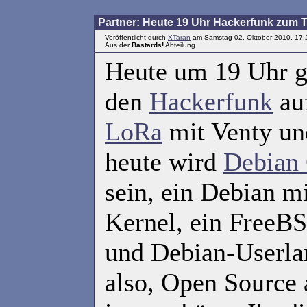
Partner
: Heute 19 Uhr Hackerfunk zum
Veröffentlicht durch
XTaran
am Samstag 02. Oktober 2010, 17:
Aus der
Bastards!
Abteilung
Heute um 19 Uhr gi
den
Hackerfunk
au
LoRa
mit Venty un
heute wird
Debian
sein, ein Debian m
Kernel, ein FreeB
und Debian-Userlan
also, Open Source a