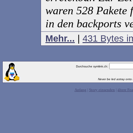
waren 528 Pakete 
in den backports v
Mehr...
|
431 Bytes i
Durchsuche symlink.ch:
Never be led astray onto t
Anfang
|
Story einsenden
|
ältere Fea