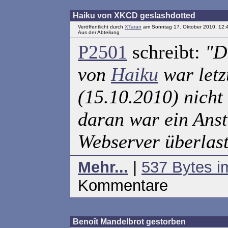
Haiku von XKCD geslashdotted
Veröffentlicht durch
XTaran
am Sonntag 17. Oktober 2010, 12:
Aus der
Abteilung
P2501
schreibt:
"D
von
Haiku
war letz
(15.10.2010) nicht
daran war ein Anst
Webserver überlast
Mehr...
|
537 Bytes i
Kommentare
Benoît Mandelbrot gestorben