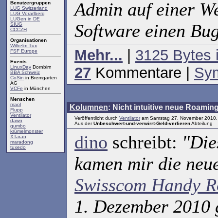
Admin auf einer We
Benutzergruppen
LUG Switzerland
LUG Vorarlberg
LUGen in DE
Software einen Bu
SIUG
CCCZH
Organisationen
Wilhelm Tux
Mehr...
|
3125 Bytes 
FSF Europe
Events
LinuxDay
Dornbirn
27
Kommentare |
Sym
BBA Schweiz
CoSin
in Bremgarten
AG
VCFe
in München
Menschen
maol
Kolumnen
: Nicht intuitive neue Roamin
Flupp
Ventilator
Veröffentlicht durch
Ventilator
am Samstag 27. November 2010,
dawn
Aus der
Unbeschwert-und-verwirrt-Geld-verlieren
Abteilung
gumbo
krümelmonster
dino
schreibt:
"Die
XTaran
maradong
tuxedo
kamen mir die neu
Swisscom Handy R
1. Dezember 2010 g