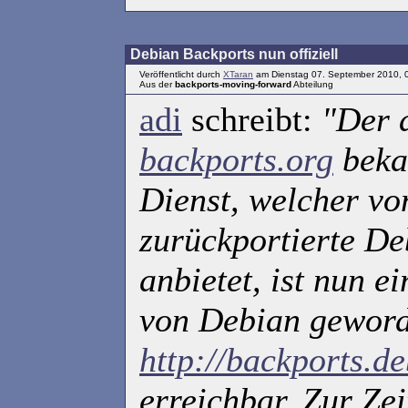
Debian Backports nun offiziell
Veröffentlicht durch
XTaran
am Dienstag 07. September 2010, 
Aus der
backports-moving-forward
Abteilung
adi
schreibt:
"Der 
backports.org
beka
Dienst, welcher von
zurückportierte D
anbietet, ist nun ei
von Debian geword
http://backports.de
erreichbar. Zur Ze