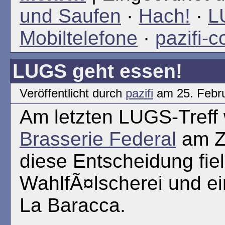
und Saufen
·
Hach!
·
L
Mobiltelefone
·
pazifi-
LUGS geht essen!
Veröffentlicht durch
pazifi
am 25. Febr
Am letzten LUGS-Treff 
Brasserie Federal
am Z
diese Entscheidung fiel
WahlfÃ¤lscherei und e
La Baracca.