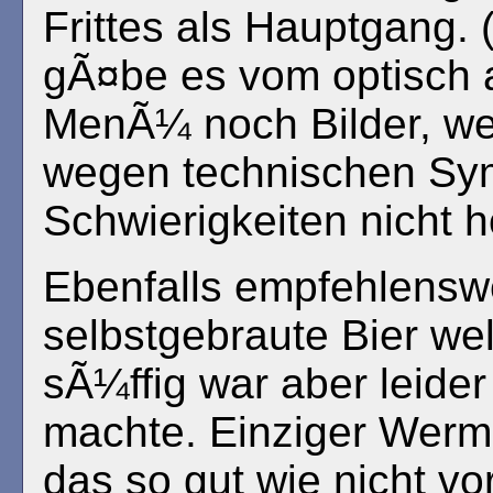
Frittes als Hauptgang. 
gÃ¤be es vom optisch
MenÃ¼ noch Bilder, we
wegen technischen Sym
Schwierigkeiten nicht 
Ebenfalls empfehlensw
selbstgebraute Bier we
sÃ¼ffig war aber leide
machte. Einziger Werm
das so gut wie nicht v