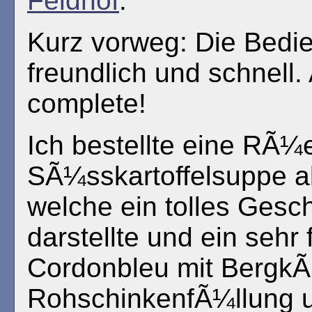
Feldhof
.
Kurz vorweg: Die Bedi
freundlich und schnell. 
complete!
Ich bestellte eine RÃ¼e
SÃ¼sskartoffelsuppe a
welche ein tolles Gesc
darstellte und ein sehr 
Cordonbleu mit BergkÃ
RohschinkenfÃ¼llung