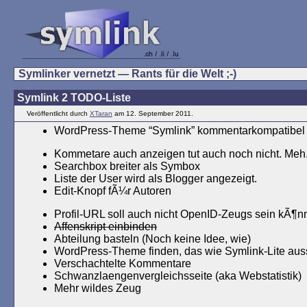
Symlinker vernetzt — Rants für die Welt ;-)
Symlink 2 TODO-Liste
Veröffentlicht durch
XTaran
am 12. September 2011.
WordPress-Theme “Symlink” kommentarkompatibel
Kommetare auch anzeigen tut auch noch nicht. Meh
Searchbox breiter als Symbox
Liste der User wird als Blogger angezeigt.
Edit-Knopf fÃ¼r Autoren
Profil-URL soll auch nicht OpenID-Zeugs sein kÃ¶
Affenskript einbinden
Abteilung basteln (Noch keine Idee, wie)
WordPress-Theme finden, das wie Symlink-Lite aus
Verschachtelte Kommentare
Schwanzlaengenvergleichsseite (aka Webstatistik)
Mehr wildes Zeug