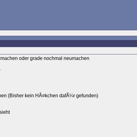
 machen oder grade nochmal neumachen
.
nnen (Bisher kein HÃ¤kchen dafÃ¼r gefunden)
sieht