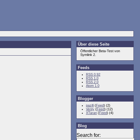
Über diese Seite
Öffentlicher Beta-Test von
Symlink 2.
Feeds
RSS 0.92
RSS 1.0
RSS 2.0
Atom 1.0
Blogger
pazifi
(
Feed
) (2)
Venty
(
Feed
) (12)
XTaran
(
Feed
) (4)
Blog
Search for: