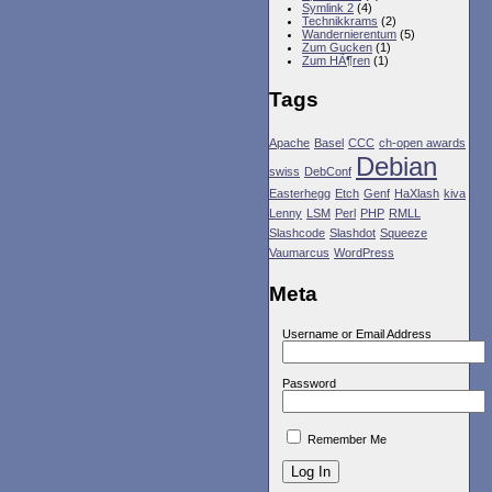
Symlink 2
(4)
Technikkrams
(2)
Wandernierentum
(5)
Zum Gucken
(1)
Zum HÃ¶ren
(1)
Tags
Apache
Basel
CCC
ch-open awards
Debian
swiss
DebConf
Easterhegg
Etch
Genf
HaXlash
kiva
Lenny
LSM
Perl
PHP
RMLL
Slashcode
Slashdot
Squeeze
Vaumarcus
WordPress
Meta
Username or Email Address
Password
Remember Me