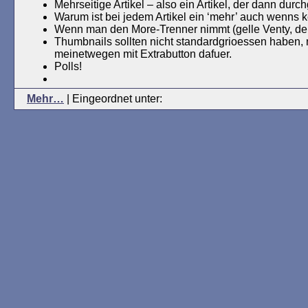
Mehrseitige Artikel – also ein Artikel, der dann dur
Warum ist bei jedem Artikel ein ‘mehr’ auch wenns k
Wenn man den More-Trenner nimmt (gelle Venty, den g
Thumbnails sollten nicht standardgrioessen haben, na
meinetwegen mit Extrabutton dafuer.
Polls!
Mehr…
| Eingeordnet unter: