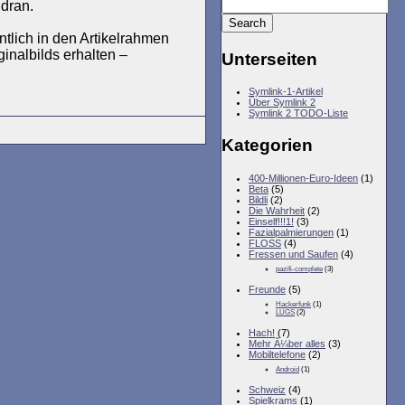
 dran.
tlich in den Artikelrahmen
ginalbilds erhalten –
Unterseiten
Symlink-1-Artikel
Über Symlink 2
Symlink 2 TODO-Liste
Kategorien
400-Millionen-Euro-Ideen
(1)
Beta
(5)
Bildli
(2)
Die Wahrheit
(2)
Einself!!!1!
(3)
Fazialpalmierungen
(1)
FLOSS
(4)
Fressen und Saufen
(4)
pazifi-complete
(3)
Freunde
(5)
Hackerfunk
(1)
LUGS
(2)
Hach!
(7)
Mehr Ã¼ber alles
(3)
Mobiltelefone
(2)
Android
(1)
Schweiz
(4)
Spielkrams
(1)