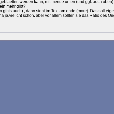
chgeblaettert werden kann, mit menue unten (und ggf. auch oben)
ein mehr gibt?
ibts auch) , dann steht im Text am ende (more). Das soll eigen
 ja,vielicht schon, aber vor allem sollten sie das Ratio des Ori