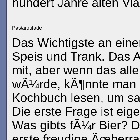
hundert Jahre alten Vi
Pastaroulade
Das Wichtigste an einer
Speis und Trank. Das A
mit, aber wenn das alle
wÃ¼rde, kÃ¶nnte man 
Kochbuch lesen, um sa
Die erste Frage ist eig
Was gibts fÃ¼r Bier? D
erste freudige Ãœberra