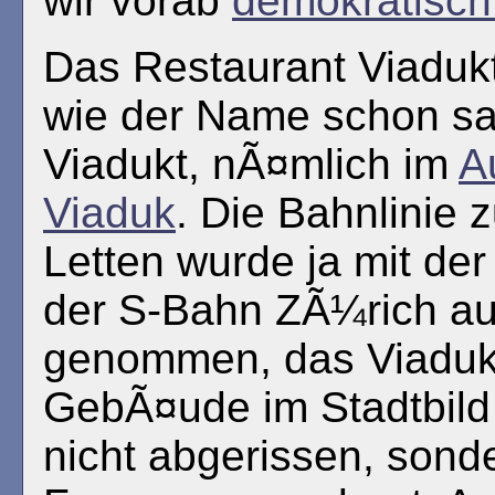
wir vorab
demokratisch
Das Restaurant Viadukt
wie der Name schon sa
Viadukt, nÃ¤mlich im
A
Viaduk
. Die Bahnlinie
Letten wurde ja mit de
der S-Bahn ZÃ¼rich au
genommen, das Viadukt
GebÃ¤ude im Stadtbild
nicht abgerissen, sond