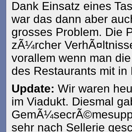
Dank Einsatz eines Ta
war das dann aber auch
grosses Problem. Die P
zÃ¼rcher VerhÃ¤ltniss
vorallem wenn man die
des Restaurants mit in 
Update:
Wir waren heu
im Viadukt. Diesmal ga
GemÃ¼secrÃ©mesuppe,
sehr nach Sellerie ges