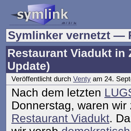
Symlinker vernetzt — R
Restaurant Viadukt in
Update)
Veröffentlicht durch
Venty
am 24. Sept
Nach dem letzten
LUG
Donnerstag, waren wir
Restaurant Viadukt
. D