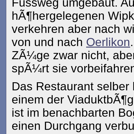
Fussweg umgebaut. Au
hÃ¶hergelegenen Wipk
verkehren aber nach w
von und nach
Oerlikon
ZÃ¼ge zwar nicht, abe
spÃ¼rt sie vorbeifahre
Das Restaurant selber b
einem der ViaduktbÃ¶
ist im benachbarten B
einen Durchgang verb