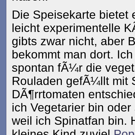
Die Speisekarte bietet
leicht experimentelle
gibts zwar nicht, aber 
bekommt man dort. Ich
spontan fÃ¼r die veget
Rouladen gefÃ¼llt mit 
DÃ¶rrtomaten entschied
ich Vegetarier bin ode
weil ich Spinatfan bin.
kleines Kind zuviel
Pop