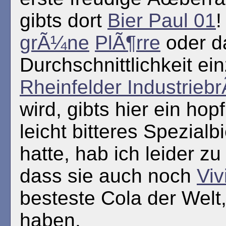
gibts dort
Bier Paul 01
!
grÃ¼ne
PlÃ¶rre
oder da
Durchschnittlichkeit ein
Rheinfelder Industrieb
wird, gibts hier ein hop
leicht bitteres Spezialb
hatte, hab ich leider z
dass sie auch noch
Viv
besteste Cola der Welt
haben.