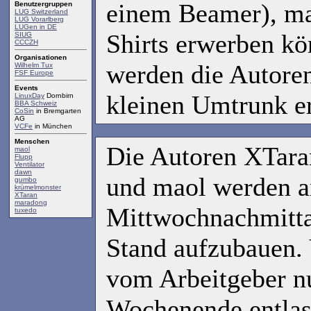
einem Beamer), man
Benutzergruppen
LUG Switzerland
LUG Vorarlberg
LUGen in DE
Shirts erwerben kö
SIUG
CCCZH
Organisationen
werden die Autoren
Wilhelm Tux
FSF Europe
Events
kleinen Umtrunk er
LinuxDay
Dornbirn
BBA Schweiz
CoSin
in Bremgarten
AG
VCFe
in München
Menschen
Die Autoren XTar
maol
Flupp
Ventilator
dawn
und maol werden 
gumbo
krümelmonster
XTaran
maradong
Mittwochnachmitta
tuxedo
Stand aufzubauen. 
vom Arbeitgeber nu
Wochenende entlass