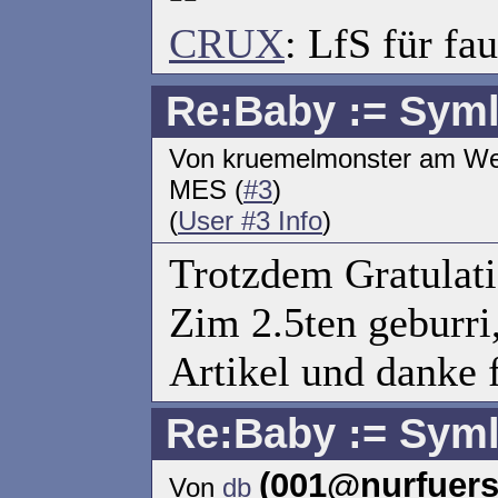
CRUX
: LfS für fau
Re:Baby := Syml
Von kruemelmonster am Wed
MES (
#3
)
(
User #3 Info
)
Trotzdem Gratulat
Zim 2.5ten geburri
Artikel und danke f
Re:Baby := Syml
(001@nurfuer
Von
db