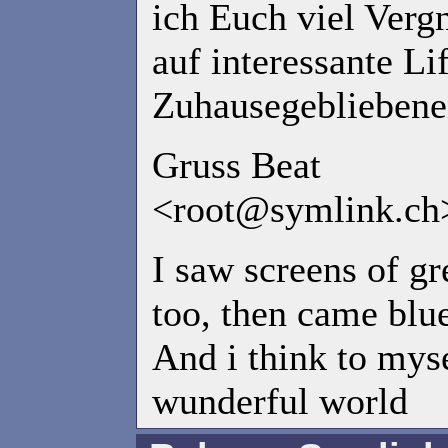
ich Euch viel Verg
auf interessante Li
Zuhausegebliebene
Gruss Beat
<root@symlink.ch
I saw screens of g
too, then came blu
And i think to myse
wunderful world