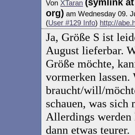
(symlink a
Von
XTaran
org)
am Wednesday 09. Ju
(
User #129 Info
)
http://abe
Ja, Größe S ist lei
August lieferbar. W
Größe möchte, kann
vormerken lassen.
braucht/will/möcht
schauen, was sich 
Allerdings werden 
dann etwas teurer.