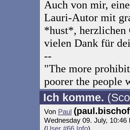
Auch von mir, ein
Lauri-Autor mit gr
*hust*, herzliche
vielen Dank für dei
--
"The more prohibit
poorer the people w
Ich komme.
(Sco
(paul.bisch
Von
Paul
Wednesday 09. July, 10:46
(
User #66 Info
)