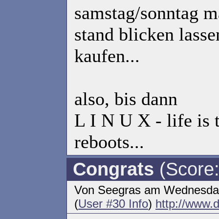
samstag/sonntag m
stand blicken lasse
kaufen...
also, bis dann
L I N U X - life is 
reboots...
Congrats
(Score:
Von Seegras am Wednesday 
(
User #30 Info
)
http://www.d