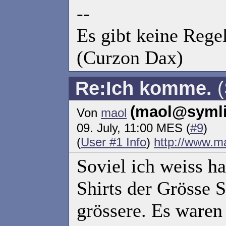
--
Es gibt keine Reg
(Curzon Dax)
Re:Ich komme.
(
(maol@symli
Von
maol
09. July, 11:00 MES (
#9
)
(
User #1 Info
)
http://www.ma
Soviel ich weiss h
Shirts der Grösse S
grössere. Es waren 