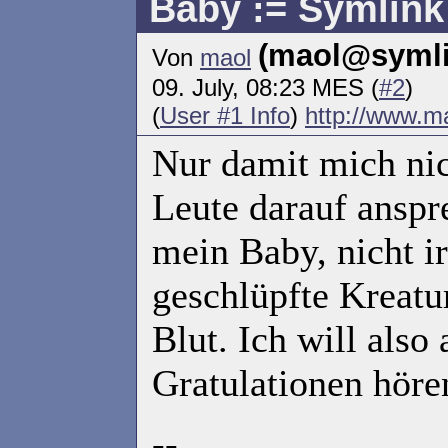
Baby := Symlink
(maol@symli
Von
maol
09. July, 08:23 MES (
#2
)
(
User #1 Info
)
http://www.ma
Nur damit mich ni
Leute darauf anspr
mein Baby, nicht i
geschlüpfte Kreatu
Blut. Ich will als
Gratulationen höre
--