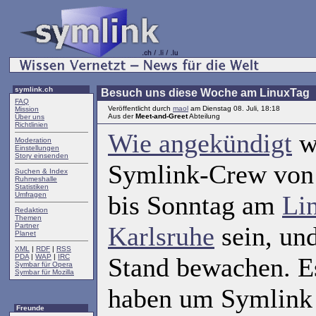
symlink.ch
Besuch uns diese Woche am LinuxTag
FAQ
Veröffentlicht durch
maol
am Dienstag 08. Juli, 18:18
Mission
Aus der
Meet-and-Greet
Abteilung
Über uns
Richtlinien
Wie angekündigt
w
Moderation
Einstellungen
Story einsenden
Symlink-Crew von
Suchen & Index
Ruhmeshalle
Statistiken
Umfragen
bis Sonntag am
Li
Redaktion
Themen
Partner
Karlsruhe
sein, un
Planet
XML
|
RDF
|
RSS
PDA
|
WAP
|
IRC
Stand bewachen. E
Symbar für Opera
Symbar für Mozilla
haben um Symlink z
Freunde