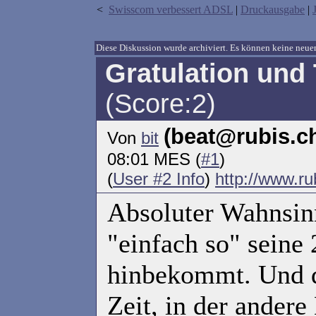
<
Swisscom verbessert ADSL
|
Druckausgabe
|
Diese Diskussion wurde archiviert. Es können keine ne
Gratulation und
(Score:2)
(beat@rubis.c
Von
bit
08:01 MES (
#1
)
(
User #2 Info
)
http://www.ru
Absoluter Wahnsinn
"einfach so" seine 
hinbekommt. Und d
Zeit, in der andere