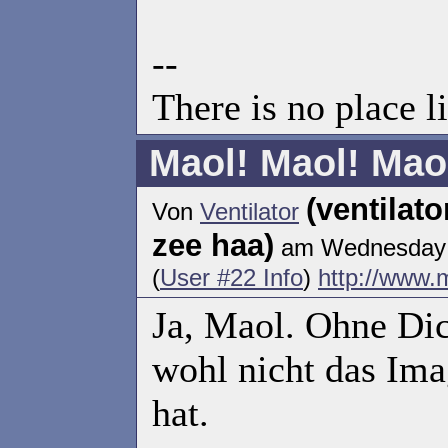
--
There is no place
Maol! Maol! Mao
(ventilat
Von
Ventilator
zee haa)
am Wednesday 0
(
User #22 Info
)
http://www.
Ja, Maol. Ohne Di
wohl nicht das Ima
hat.