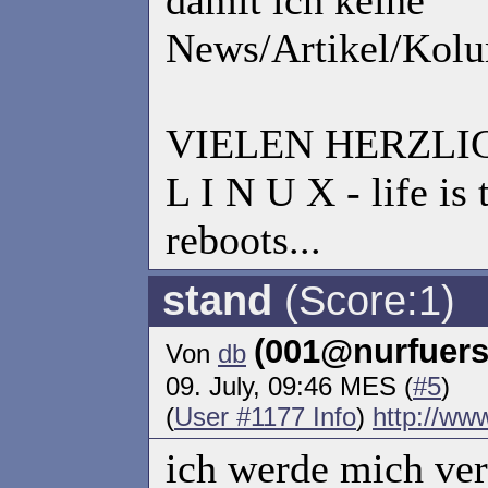
damit ich keine
News/Artikel/Kolu
VIELEN HERZLI
L I N U X - life is 
reboots...
stand
(Score:1)
(001@nurfuer
Von
db
09. July, 09:46 MES (
#5
)
(
User #1177 Info
)
http://ww
ich werde mich ve