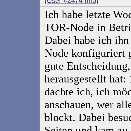
(
User #2474 Info
)
Ich habe letzte Wo
TOR-Node in Betr
Dabei habe ich ihn 
Node konfiguriert g
gute Entscheidung,
herausgestellt hat:
dachte ich, ich mö
anschauen, wer al
blockt. Dabei besuc
Seiten und kam zu