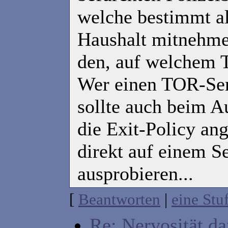
welche bestimmt a
Haushalt mitnehme
den, auf welchem T
Wer einen TOR-Serv
sollte auch beim A
die Exit-Policy an
direkt auf einem S
ausprobieren...
[
Beantworten
|
eine Stu
Re: Nervosität d