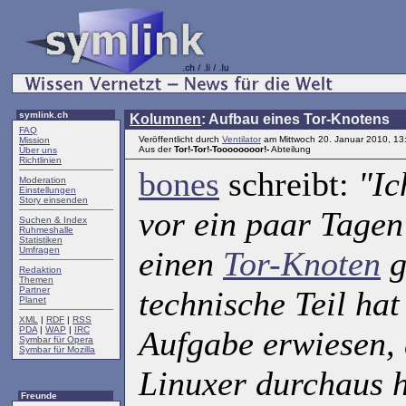
symlink.ch
Kolumnen
: Aufbau eines Tor-Knotens
FAQ
Veröffentlicht durch
Ventilator
am Mittwoch 20. Januar 2010, 13
Mission
Aus der
Tor!-Tor!-Toooooooor!-
Abteilung
Über uns
Richtlinien
bones
schreibt:
"Ic
Moderation
Einstellungen
Story einsenden
vor ein paar Tagen
Suchen & Index
Ruhmeshalle
Statistiken
Umfragen
einen
Tor-Knoten
g
Redaktion
Themen
Partner
technische Teil hat
Planet
XML
|
RDF
|
RSS
PDA
|
WAP
|
IRC
Aufgabe erwiesen, 
Symbar für Opera
Symbar für Mozilla
Linuxer durchaus h
Freunde