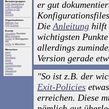
er gut dokumentier
Benutzergruppen
LUG Switzerland
LUG Vorarlberg
LUGen in DE
Konfigurationsfile
SIUG
CCCZH
Organisationen
Die
Anleitung
hilft
Wilhelm Tux
FSF Europe
Events
wichtigsten Punkte
LinuxDay
Dornbirn
BBA Schweiz
CoSin
in Bremgarten
AG
allerdings zuminde
VCFe
in München
Menschen
maol
Version gerade etw
Flupp
Ventilator
dawn
gumbo
krümelmonster
XTaran
maradong
"So ist z.B. der wi
tuxedo
Exit-Policies
etwas
erreichen. Diese m
nämlich gut überle