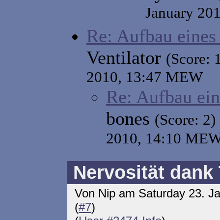
January 20
Re: Aufbau eines
Ventilator
(Score: 
2010, 13:47 MEW
Re: Aufbau ein
bones
(Score: 2)
2010, 14:10 ME
Nervosität dank
Von Nip am Saturday 23. J
(
#7
)