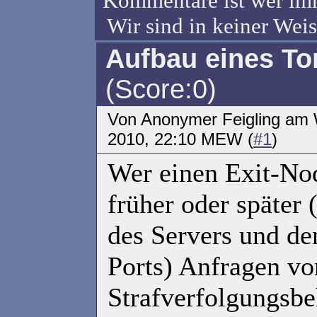
Kommentare ist wer imm
Wir sind in keiner Weis
Aufbau eines To
(Score:0)
Von Anonymer Feigling am
2010, 22:10 MEW (
#1
)
Wer einen Exit-Nod
früher oder später 
des Servers und de
Ports) Anfragen vo
Strafverfolgungsbe