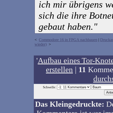
ich mir übrigens w
sich die ihre Botne
gebaut haben."
<
Commodore 16 in FPGA nachbauen
|
Drucka
wieder)
>
'
Aufbau eines Tor-Knot
erstellen
|
11
Komment
durch
Schwelle:
Das Kleingedruckte:
De