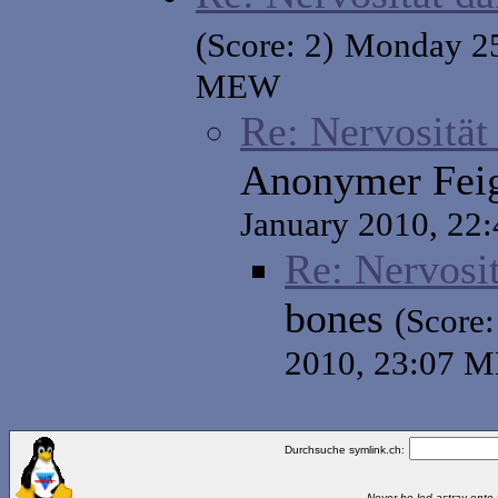
(Score: 2)
Monday 25
MEW
Re: Nervositä
Anonymer Fei
January 2010, 2
Re: Nervosi
bones
(Score:
2010, 23:07 
Durchsuche symlink.ch:
Never be led astray onto t