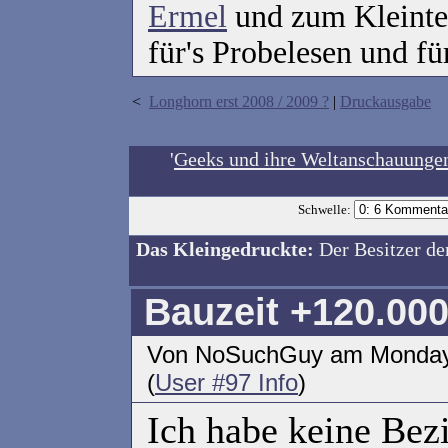
Ermel
und zum Kleinte
für's Probelesen und fü
<
Longhorn erst 2008 / 2009 ?
|
Druckausgabe
'
Geeks und ihre Weltanschauungen
Schwelle:
Das Kleingedruckte:
Der Besitzer de
Bauzeit +120.000
Von NoSuchGuy am Monday 
(
User #97 Info
)
Ich habe keine Bez