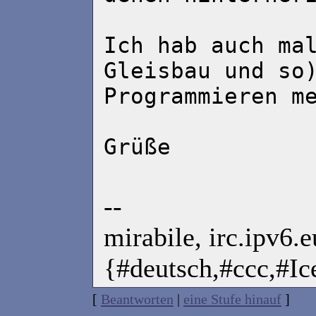
Ich hab auch ma
Gleisbau und so
Programmieren m
Grüße
--
mirabile, irc.ipv6.
{#deutsch,#ccc,#I
[
Beantworten
|
eine Stufe hinauf
]