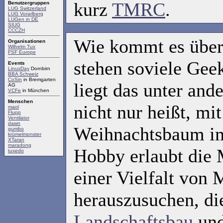
kurz
TMRC
.
Benutzergruppen
LUG Switzerland
LUG Vorarlberg
LUGen in DE
SIUG
CCCZH
Wie kommt es über
Organisationen
Wilhelm Tux
FSF Europe
stehen soviele Gee
Events
LinuxDay
Dornbirn
BBA Schweiz
CoSin
in Bremgarten
liegt das unter an
AG
VCFe
in München
Menschen
nicht nur heißt, mi
maol
Flupp
Ventilator
dawn
Weihnachtsbaum im
gumbo
krümelmonster
XTaran
maradong
Hobby erlaubt die 
tuxedo
einer Vielfalt von 
herauszusuchen, di
Landschaftsbau
un