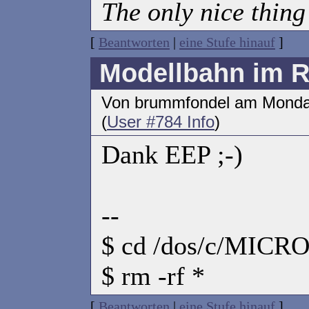
The only nice thing 
[
Beantworten
|
eine Stufe hinauf
]
Modellbahn im 
Von brummfondel am Monda
(
User #784 Info
)
Dank EEP ;-)
--
$ cd /dos/c/MICR
$ rm -rf *
[
Beantworten
|
eine Stufe hinauf
]