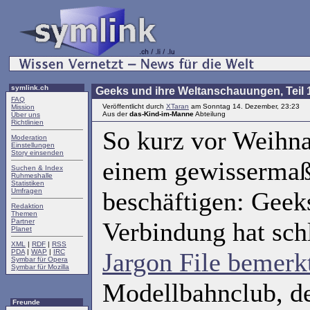
symlink.ch
Geeks und ihre Weltanschauungen, Teil 
FAQ
Veröffentlicht durch
XTaran
am Sonntag 14. Dezember, 23:23
Mission
Aus der
das-Kind-im-Manne
Abteilung
Über uns
Richtlinien
So kurz vor Weihna
Moderation
Einstellungen
Story einsenden
einem gewissermaß
Suchen & Index
Ruhmeshalle
Statistiken
Umfragen
beschäftigen: Geek
Redaktion
Themen
Partner
Verbindung hat sch
Planet
XML
|
RDF
|
RSS
PDA
|
WAP
|
IRC
Jargon File bemerk
Symbar für Opera
Symbar für Mozilla
Modellbahnclub, d
Freunde