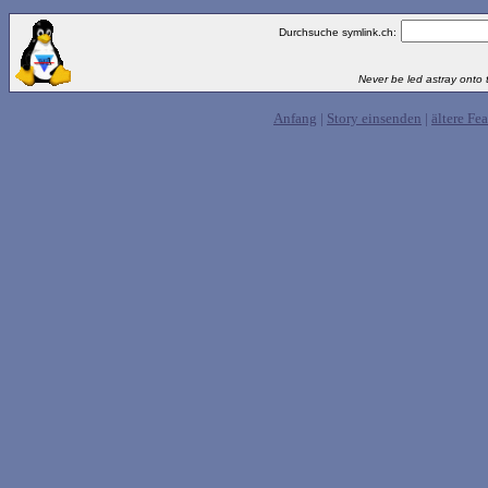
Durchsuche symlink.ch:
Never be led astray onto t
Anfang
|
Story einsenden
|
ältere Fea