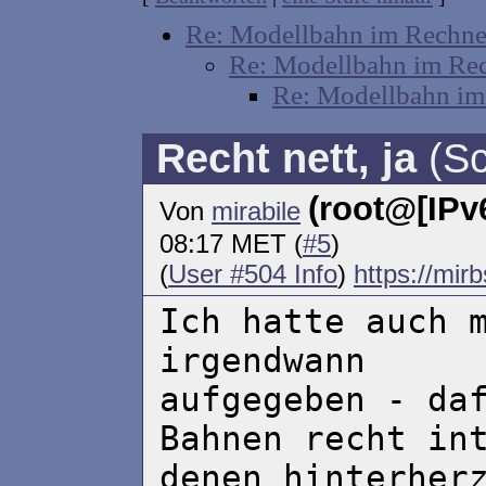
Re: Modellbahn im Rechne
Re: Modellbahn im Re
Re: Modellbahn im
Recht nett, ja
(Sc
(root@[IPv6
Von
mirabile
08:17 MET (
#5
)
(
User #504 Info
)
https://mir
Ich hatte auch 
irgendwann
aufgegeben - da
Bahnen recht in
denen hinterher