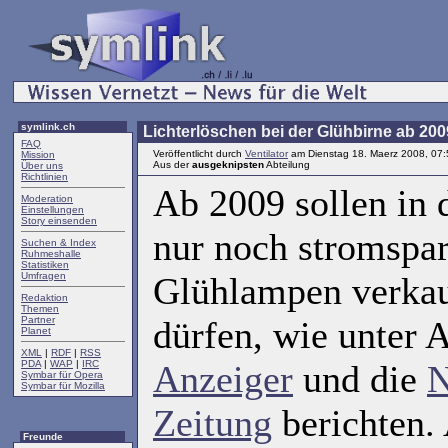
symlink.ch
Lichterlöschen bei der Glühbirne ab 200
FAQ
Veröffentlicht durch
Ventilator
am Dienstag 18. Maerz 2008, 07:
Mission
Aus der
ausgeknipsten
Abteilung
Über uns
Richtlinien
Ab 2009 sollen in 
Moderation
Einstellungen
Story einsenden
nur noch stromspa
Suchen & Index
Ruhmeshalle
Statistiken
Umfragen
Glühlampen verkau
Redaktion
Themen
Partner
dürfen, wie unter
Planet
XML
|
RDF
|
RSS
PDA
|
WAP
|
IRC
Anzeiger
und die
N
Symbar für Opera
Symbar für Mozilla
Zeitung
berichten. 
Freunde