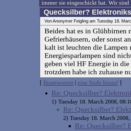
immer sie eingeschickt hat. Wir sind 
Quecksilber? Elektroniks
Von Anonymer Feigling am Tuesday 18. Mar
Beides hat es in Glühbirnen n
Gefrierhäusern, oder sonst a
kalt ist leuchten die Lampen n
Energiesparlampen sind nich
geben viel HF Energie in die
trotzdem habe ich zuhause n
[
Beantworten
|
eine Stufe hinauf
]
Re: Quecksilber? Elektron
1)
Tuesday 18. March 2008, 08
Re: Quecksilber? Elekt
2)
Tuesday 18. March 2008
Re: Quecksilber? E