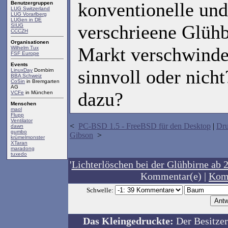
konventionelle und
Benutzergruppen
LUG Switzerland
LUG Vorarlberg
LUGen in DE
verschrieene Glüh
SIUG
CCCZH
Organisationen
Markt verschwinden
Wilhelm Tux
FSF Europe
Events
sinnvoll oder nich
LinuxDay
Dornbirn
BBA Schweiz
CoSin
in Bremgarten
AG
dazu?
VCFe
in München
Menschen
maol
Flupp
Ventilator
<
PC-BSD 1.5 - FreeBSD für den Desktop
|
Dru
dawn
gumbo
Gibson
>
krümelmonster
XTaran
maradong
tuxedo
'
Lichterlöschen bei der Glühbirne ab 
Kommentar(e) |
Kom
Schwelle:
Das Kleingedruckte:
Der Besitzer