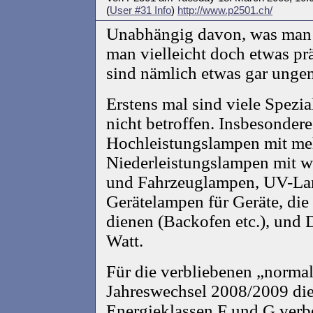
(
User #31 Info
)
http://www.p2501.ch/
Unabhängig davon, was man v
man vielleicht doch etwas prä
sind nämlich etwas gar unge
Erstens mal sind viele Spezi
nicht betroffen. Insbesonder
Hochleistungslampen mit me
Niederleistungslampen mit we
und Fahrzeuglampen, UV-La
Gerätelampen für Geräte, die
dienen (Backofen etc.), und
Watt.
Für die verbliebenen „norm
Jahreswechsel 2008/2009 die
Energieklassen F und G verbo