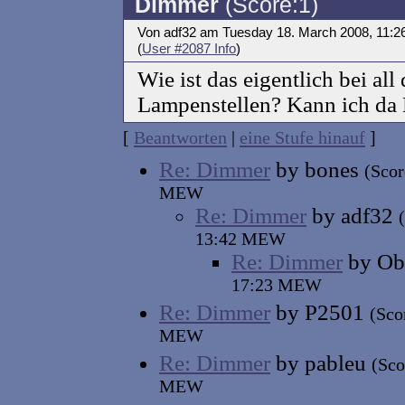
Dimmer
(Score:1)
Von adf32 am Tuesday 18. March 2008, 11:
(
User #2087 Info
)
Wie ist das eigentlich bei al
Lampenstellen? Kann ich da 
[
Beantworten
|
eine Stufe hinauf
]
Re: Dimmer
by bones
(Scor
MEW
Re: Dimmer
by adf32
13:42 MEW
Re: Dimmer
by Ob
17:23 MEW
Re: Dimmer
by P2501
(Sco
MEW
Re: Dimmer
by pableu
(Sco
MEW