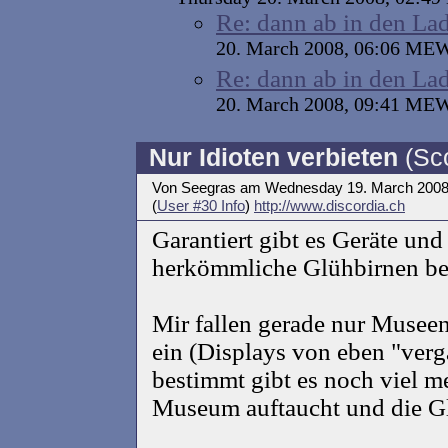
Re: dann ab in den Lad
20. March 2008, 06:06 ME
Re: dann ab in den Lad
20. March 2008, 09:41 ME
Nur Idioten verbieten
(Sco
Von Seegras am Wednesday 19. March 2008
(
User #30 Info
)
http://www.discordia.ch
Garantiert gibt es Geräte un
herkömmliche Glühbirnen be
Mir fallen gerade nur Musee
ein (Displays von eben "verg
bestimmt gibt es noch viel m
Museum auftaucht und die Gl