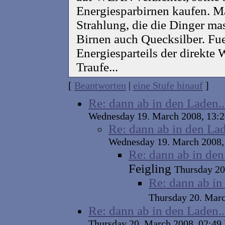
Energiesparbirnen kaufen. M
Strahlung, die die Dinger mas
Birnen auch Quecksilber. Fue
Energiesparteils der direkte
Traufe...
[
Beantworten
|
eine Stufe hinauf
]
Re: dann ab in den Laden..
Wednesday 19. March 2008, 13
Re: dann ab in den Lad
Wednesday 19. March 2008
Re: dann ab in den
Feigling
Thursday 2
Re: dann ab in
Thursday 20. Mar
Re: dann ab in den Laden..
Thursday 20. March 2008, 02: