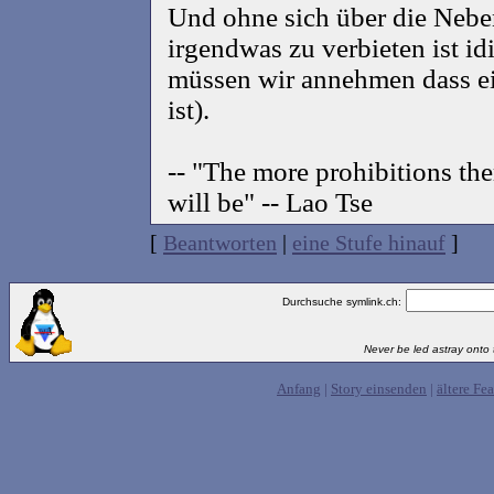
Und ohne sich über die Nebe
irgendwas zu verbieten ist i
müssen wir annehmen dass e
ist).
-- "The more prohibitions the
will be" -- Lao Tse
[
Beantworten
|
eine Stufe hinauf
]
Durchsuche symlink.ch:
Never be led astray onto t
Anfang
|
Story einsenden
|
ältere Fea