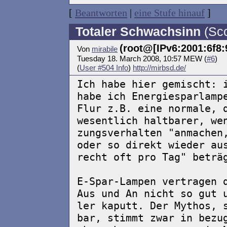
[
Beantworten
|
eine Stufe hinauf
]
Totaler Schwachsinn
(Sco
(root@[IPv6:2001:6f8:9
Von
mirabile
Tuesday 18. March 2008, 10:57 MEW (
#6
)
(
User #504 Info
)
http://mirbsd.de/
Ich habe hier gemischt: 
habe ich Energiesparlamp
Flur z.B. eine normale, 
wesentlich haltbarer, we
zungsverhalten "anmachen
oder so direkt wieder au
recht oft pro Tag" beträ
E-Spar-Lampen vertragen 
Aus und An nicht so gut 
ler kaputt. Der Mythos, 
bar, stimmt zwar in bezu