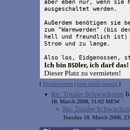
aber eben nur, wenn sie 
ausgeschaltet werden.
Außerdem benötigen sie b
zum "Warmwerden" (bis de
hell und freundlich ist)
Strom und zu lange.
Also los, Eidgenossen, s
Ich bin
ler, ich darf das!
BSD
Dieser Platz zu vermieten!
[
Beantworten
|
eine Stufe hinauf
]
Re: Totaler Schwachsinn
b
18. March 2008, 11:02 MEW
Re: Totaler Schwachsi
Tuesday 18. March 2008, 