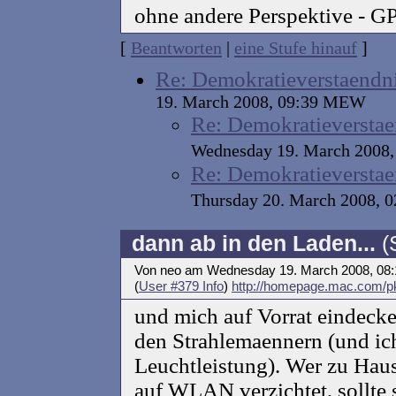
ohne andere Perspektive - G
[
Beantworten
|
eine Stufe hinauf
]
Re: Demokratieverstaendn
19. March 2008, 09:39 MEW
Re: Demokratieverstae
Wednesday 19. March 2008
Re: Demokratieverstae
Thursday 20. March 2008,
dann ab in den Laden...
(
Von neo am Wednesday 19. March 2008, 08
(
User #379 Info
)
http://homepage.mac.com/p
und mich auf Vorrat eindecken
den Strahlemaennern (und ich
Leuchtleistung). Wer zu Hau
auf WLAN verzichtet, sollte 