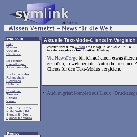
symlink.ch
Aktuelle Text-Mode-Clients im Vergleich
FAQ
Veröffentlicht durch
XTaran
am Freitag 05. Januar 2007, 16:02
Mission
Aus der
es-geht-doch-nichts-über
Abteilung
Über uns
Richtlinien
Via NewsForge
bin ich auf einen etwas ältere
Moderation
gestoßen, in welchem der Autor die in seinen 
Einstellungen
Story einsenden
Clients für den Text-Modus vergleicht.
Suchen & Index
Ruhmeshalle
Statistiken
Umfragen
Redaktion
<
Audi migriert komplett auf Linux
|
Druckausg
Themen
Partner
Planet
XML
|
RDF
|
RSS
PDA
|
WAP
|
IRC
Symbar für Opera
Symbar für Mozilla
Freunde