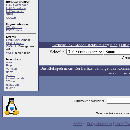
Benutzergruppen
LUG Switzerland
LUG Vorarlberg
LUGen in DE
SIUG
CCCZH
Organisationen
Wilhelm Tux
FSF Europe
Events
LinuxDay
Dornbirn
BBA Schweiz
'
Aktuelle Text-Mode-Clients im Vergleich
' |
Einlo
CoSin
in Bremgarten
AG
Schwelle:
VCFe
in München
Menschen
maol
Flupp
Das Kleingedruckte:
Der Besitzer der folgenden Kommenta
Ventilator
dawn
Weise für sie 
gumbo
krümelmonster
XTaran
maradong
tuxedo
Durchsuche symlink.ch:
Never be led astray onto t
Anfang
|
Story einsenden
|
ältere Fea