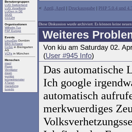
Benutzergruppen
LUG Switzerland
<
April, April
|
Druckausgabe
|
PHP 5.0.4 und 4.
LUG Vorarlberg
LUGen in DE
SIUG
CCCZH
Diese Diskussion wurde archiviert. Es können keine neu
Organisationen
Wilhelm Tux
Weiteres Proble
FSF Europe
Events
LinuxDay
Dornbirn
BBA Schweiz
Von kiu am Saturday 02. Ap
CoSin
in Bremgarten
AG
(
User #945 Info
)
VCFe
in München
Menschen
maol
Das automatische La
Flupp
Ventilator
dawn
gumbo
Ich google irgendwa
krümelmonster
XTaran
maradong
tuxedo
automatisch aufruf
merkwuerdiges Zeug
Volksverhetzungssei