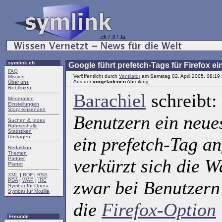
symlink.ch
Google führt prefetch-Tags für Firefox ei
FAQ
Veröffentlicht durch
Ventilator
am Samstag 02. April 2005, 08:19
Mission
Aus der
vorgeladenen
Abteilung
Über uns
Richtlinien
Barachiel
schreibt:
Moderation
Einstellungen
Story einsenden
Benutzern ein neues
Suchen & Index
Ruhmeshalle
Statistiken
Umfragen
ein prefetch-Tag a
Redaktion
Themen
Partner
verkürzt sich die W
Planet
XML
|
RDF
|
RSS
PDA
|
WAP
|
IRC
zwar bei Benutzern
Symbar für Opera
Symbar für Mozilla
die
Firefox-Option
Freunde