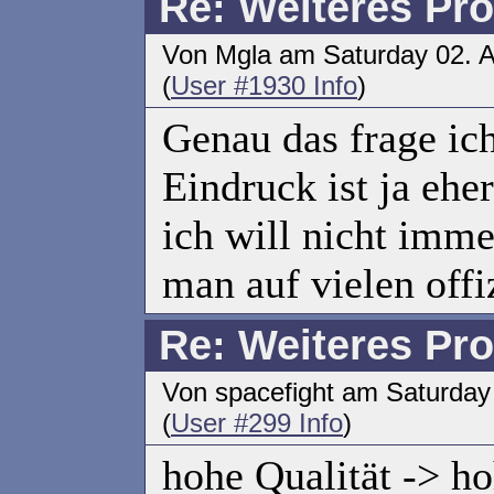
Re: Weiteres Pr
Von Mgla am Saturday 02. A
(
User #1930 Info
)
Genau das frage ic
Eindruck ist ja ehe
ich will nicht imme
man auf vielen off
Re: Weiteres Pr
Von spacefight am Saturday
(
User #299 Info
)
hohe Qualität -> h