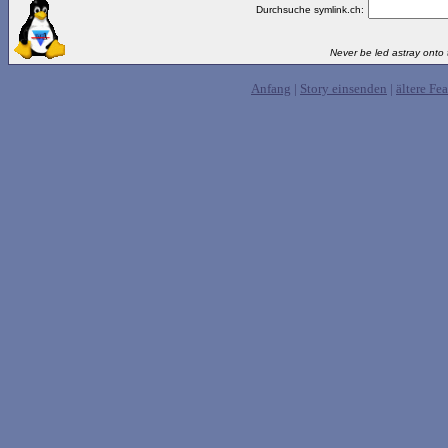
Durchsuche symlink.ch:
Never be led astray onto t
Anfang
|
Story einsenden
|
ältere Fea