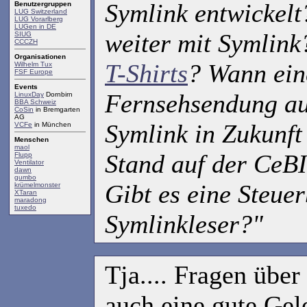
Symlink entwickelt
Benutzergruppen
LUG Switzerland
LUG Vorarlberg
LUGen in DE
weiter mit Symlink
SIUG
CCCZH
Organisationen
T-Shirts
? Wann ein
Wilhelm Tux
FSF Europe
Events
Fernsehsendung a
LinuxDay
Dornbirn
BBA Schweiz
CoSin
in Bremgarten
AG
Symlink in Zukunft
VCFe
in München
Menschen
maol
Stand auf der CeBI
Flupp
Ventilator
dawn
gumbo
Gibt es eine Steuer
krümelmonster
XTaran
maradong
tuxedo
Symlinkleser?"
Tja.... Fragen über
auch eine gute Gel