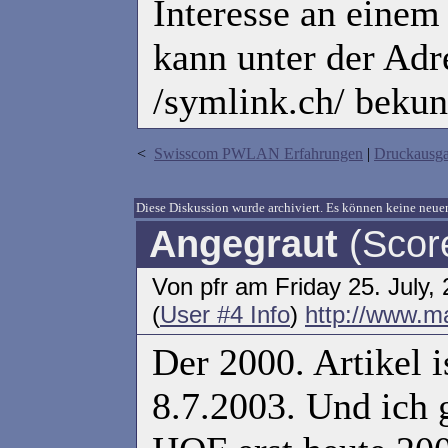
Interesse an einem
kann unter der Adr
/symlink.ch/ bekun
<
Swisscom PWLAN Erfahrungen
|
Druckausg
Diese Diskussion wurde archiviert. Es können keine ne
Angegraut
(Scor
Von pfr am Friday 25. July,
(
User #4 Info
)
http://www.ma
Der 2000. Artikel 
8.7.2003. Und ich 