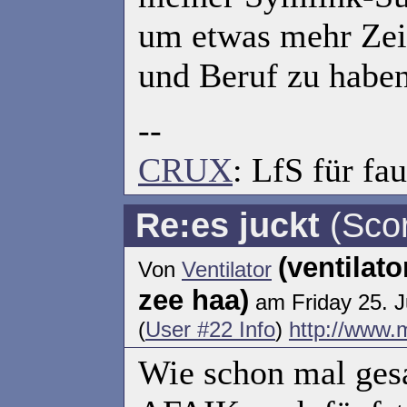
um etwas mehr Zeit
und Beruf zu haben
--
CRUX
: LfS für fau
Re:es juckt
(Scor
(ventilat
Von
Ventilator
zee haa)
am Friday 25. J
(
User #22 Info
)
http://www.
Wie schon mal gesa