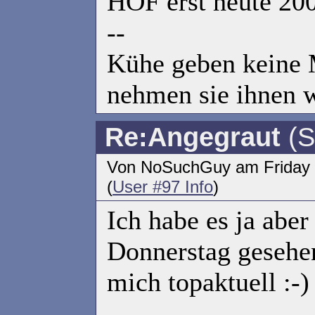
HOF erst heute 200
--
Kühe geben keine 
nehmen sie ihnen 
Re:Angegraut
(S
Von NoSuchGuy am Friday 2
(
User #97 Info
)
Ich habe es ja aber
Donnerstag gesehen
mich topaktuell :-)
--