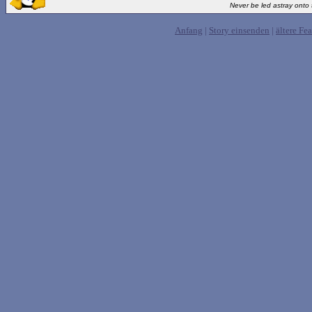
Never be led astray onto t
Anfang
|
Story einsenden
|
ältere Fea