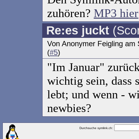
zuhören?
MP3 hier
Re:es juckt
(Scor
Von Anonymer Feigling am 
(
#5
)
"Im Januar" zurück
wichtig sein, dass
lebt; und wenn - wi
newbies?
Durchsuche symlink.ch: