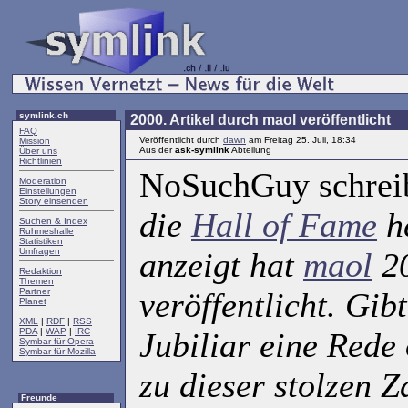
symlink.ch
2000. Artikel durch maol veröffentlicht
FAQ
Veröffentlicht durch
dawn
am Freitag 25. Juli, 18:34
Mission
Aus der
ask-symlink
Abteilung
Über uns
Richtlinien
NoSuchGuy schrei
Moderation
Einstellungen
Story einsenden
die
Hall of Fame
h
Suchen & Index
Ruhmeshalle
Statistiken
Umfragen
anzeigt hat
maol
20
Redaktion
Themen
Partner
veröffentlicht. Gib
Planet
XML
|
RDF
|
RSS
PDA
|
WAP
|
IRC
Jubiliar eine Rede
Symbar für Opera
Symbar für Mozilla
zu dieser stolzen Z
Freunde