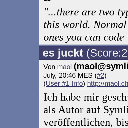
"...there are two ty
this world. Normal
ones you can code 
es juckt
(Score:2,
(maol@symli
Von
maol
July, 20:46 MES (
#2
)
(
User #1 Info
)
http://maol.ch
Ich habe mir gesch
als Autor auf Syml
veröffentlichen, bi