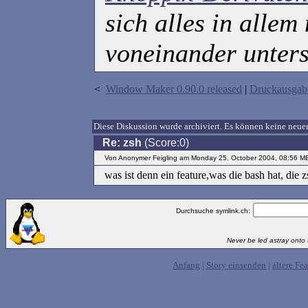
sich alles in allem
voneinander unters
<
Window Maker 0.90.0 released
|
Druckausgab
Diese Diskussion wurde archiviert. Es können keine ne
Re: zsh
(Score:0)
Von Anonymer Feigling am Monday 25. October 2004, 08:56 M
was ist denn ein feature,was die bash hat, die 
Durchsuche symlink.ch:
Never be led astray onto t
Anfang
|
Story einsenden
|
ältere Fea