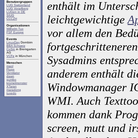
enthält im Untersc
Benutzergruppen
LUG Switzerland
LUG Vorarlberg
LUGen in DE
leichtgewichtige
Ap
SIUG
CCCZH
Organisationen
vor allem den Bedü
Wilhelm Tux
FSF Europe
Events
fortgeschrittenere
LinuxDay
Dornbirn
BBA Schweiz
CoSin
in Bremgarten
AG
Sysadmins entspre
VCFe
in München
Menschen
maol
anderem enthält di
Flupp
Ventilator
dawn
gumbo
Windowmanager IO
krümelmonster
XTaran
maradong
tuxedo
WMI. Auch Textto
kommen dank Pro
screen, mutt und ir