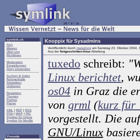
symlink.ch
Knoppix für Sysadmins
FAQ
Veröffentlicht durch
maradong
am Samstag 23. Oktober 2004, 
Mission
Aus der
fortgeschritten-linux
Abteilung
Über uns
Richtlinien
tuxedo
schreibt:
"
Moderation
Einstellungen
Story einsenden
Linux berichtet
, w
Suchen & Index
Ruhmeshalle
Statistiken
Umfragen
os04
in Graz die er
Redaktion
Themen
Partner
von
grml
(
kurz für
Planet
XML
|
RDF
|
RSS
PDA
|
WAP
|
IRC
vorgestellt. Die au
Symbar für Opera
Symbar für Mozilla
GNU/Linux
basier
Freunde