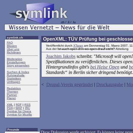
symlink.ch
OpenXML: TÜV Prüfung bei geschloss
FAQ
Veröffentlicht durch
XTaran
am Donnerstag 01. Maerz 2007, 11
Mission
Aus der
Ist-auch-open-drin-wo-open-drauf-steht?
Abteilung
Über uns
Richtlinien
Joachim Jakobs
schreibt:
"Microsoft will ope
Moderation
Spezifikationen zu veröffenlichen. Dieses op
Einstellungen
Story einsenden
Hintergrundinfos gibt's
bei Heise Open
und
be
Standards“ in Berlin sicher dringend benötigt
Suchen & Index
Ruhmeshalle
Statistiken
Umfragen
<
Drupal-Verein gegründet
|
Druckausgabe
|
Mon
Redaktion
Themen
Partner
Planet
XML
|
RDF
|
RSS
PDA
|
WAP
|
IRC
Symbar für Opera
Symbar für Mozilla
Freunde
Diese Diskussion wurde archiviert. Es können keine ne