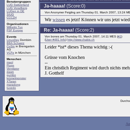
Benutzergruppen
LUG Switzerland
Ja-haaaa!
(Score:0)
LUG Vorarlberg
LUGen in DE
Von Anonymer Feigling am Thursday 01. March 2007, 13:24 ME
SIUG
CCCZH
Wir
wissen
es jetzt! Können wir uns jetzt wi
Organisationen
Wilhelm Tux
Re: Ja-haaaa!
(Score:2)
FSF Europe
Von bones am Thursday 01. March 2007, 14:11 MES (
#2
)
Events
(
User #481 Info
)
http://www.chabis.ch
LinuxDay
Dornbirn
BBA Schweiz
Leider *ist* dieses Thema wichtig :-(
CoSin
in Bremgarten
AG
VCFe
in München
Grüsse vom Knochen
Menschen
--
maol
Flupp
Ein christlich Regiment wird durch nichts mehr
Ventilator
dawn
J. Gotthelf
gumbo
krümelmonster
XTaran
maradong
tuxedo
Durchs
An