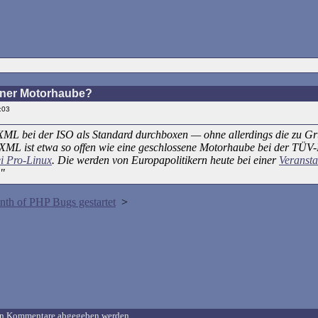
ener Motorhaube?
:03
nXML bei der ISO als Standard durchboxen — ohne allerdings die zu G
enXML ist etwa so offen wie eine geschlossene Motorhaube bei der TÜV
i Pro-Linux
. Die werden von Europapolitikern heute bei einer
Veransta
."
th of PHP Bugs gestartet
>
uen Kommentare abgegeben werden.