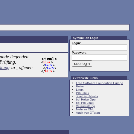
symlink.ch Login
Login:
Passwort:
runde liegenden
-Prüfung.
ltung
zu „offenen
extrahierte Links
Free Software Foundation Europe
Heise
Linux
Pro-Linux
Joachim Jakobs
bei Heise Open
bei Pro-Linux
Veranstaltung
Mehr zu XML
Auch von XTaran