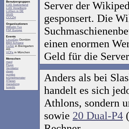
Server der Wikipe
Benutzergruppen
LUG Switzerland
LUG Vorarlberg
LUGen in DE
gesponsert. Die Wik
SIUG
CCCZH
Organisationen
Suchmaschienenbet
Wilhelm Tux
FSF Europe
Events
einen enormen Wert
LinuxDay
Dornbirn
BBA Schweiz
CoSin
in Bremgarten
AG
Geld für die Server
VCFe
in München
Menschen
maol
Flupp
Ventilator
dawn
Anders als bei Sla
gumbo
krümelmonster
XTaran
maradong
handelt es sich je
tuxedo
Athlons, sondern
sowie
20 Dual-P4
(
Rechner.