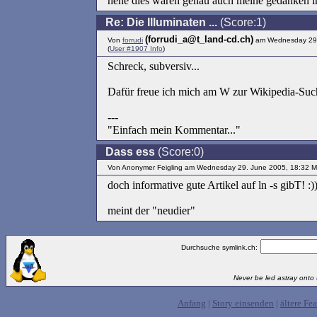
hehe dies waren genau auch meine gedanken im 
Re: Die Illuminaten ...
(Score:1)
(forrudi_a@t_land-cd.ch)
Von
forrudi
am Wednesday 29.
(
User #1907 Info
)
Schreck, subversiv...
Dafür freue ich mich am W zur Wikipedia-Such
---
"Einfach mein Kommentar..."
Dass ess
(Score:0)
Von Anonymer Feigling am Wednesday 29. June 2005, 18:32 
doch informative gute Artikel auf ln -s gibT! :)
meint der "neudier"
Durchsuche symlink.ch:
Never be led astray onto t
Anfang
|
Story einsenden
|
ältere Fea