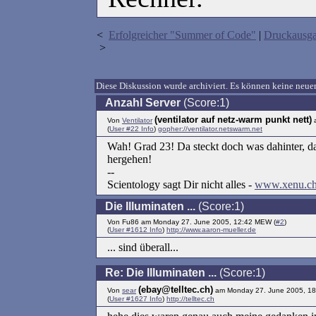
<
Erfolgreicher "Summer of Code"
|
Druckausg
>
Diese Diskussion wurde archiviert. Es können keine ne
Anzahl Server
(Score:1)
(ventilator auf netz-warm punkt nett)
Von
Ventilator
a
(
User #22 Info
)
gopher://ventilator.netswarm.net
Wah! Grad 23! Da steckt doch was dahinter, d
hergehen!
--
Scientology sagt Dir nicht alles -
www.xenu.c
Die Illuminaten ...
(Score:1)
Von Fu86 am Monday 27. June 2005, 12:42 MEW (
#2
)
(
User #1612 Info
)
http://www.aaron-mueller.de
... sind überall...
Re: Die Illuminaten ...
(Score:1)
(ebay@telltec.ch)
Von
sear
am Monday 27. June 2005, 18
(
User #1627 Info
)
http://telltec.ch