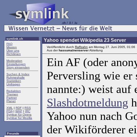
symlink.ch
Yahoo spendet Wikipedia 23 Server
FAQ
Veröffentlicht durch
Raffzahn
am Montag 27. Juni 2005, 01:06
Mission
Aus der
hassumalnenserver
Abteilung
Über uns
Richtlinien
Ein AF (oder anon
Moderation
Einstellungen
Story einsenden
Perversling wie er 
Suchen & Index
Ruhmeshalle
Statistiken
Umfragen
nannte:) weist auf 
Redaktion
Themen
Partner
Slashdotmeldung
h
Planet
XML
|
RDF
|
RSS
PDA
|
WAP
|
IRC
Yahoo nun nach Go
Symbar für Opera
Symbar für Mozilla
der Wikiförderer e
Freunde