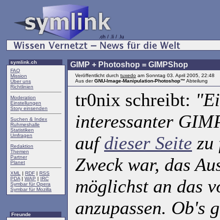
symlink.ch
GIMP + Photoshop = GIMPShop
FAQ
Veröffentlicht durch
tuxedo
am Sonntag 03. April 2005, 22:48
Mission
Aus der
GNU-Image-Manipulation-Photoshop™
Abteilung
Über uns
Richtlinien
tr0nix schreibt:
"E
Moderation
Einstellungen
Story einsenden
interessanter GIM
Suchen & Index
Ruhmeshalle
Statistiken
Umfragen
auf
dieser Seite
zu 
Redaktion
Themen
Partner
Zweck war, das Au
Planet
XML
|
RDF
|
RSS
PDA
|
WAP
|
IRC
möglichst an das 
Symbar für Opera
Symbar für Mozilla
anzupassen. Ob's ge
Freunde