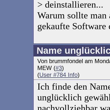
> deinstallieren...
Warum sollte man 
gekaufte Software 
Name unglückli
Von brummfondel am Monday
MEW (
#3
)
(
User #784 Info
)
Ich finde den Nam
unglücklich gewäh
nachvollziehbar w