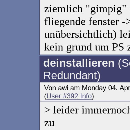
ziemlich "gimpig" 
fliegende fenster -
unübersichtlich) l
kein grund um PS zu
deinstallieren
(S
Redundant)
Von awi am Monday 04. Apr
(
User #392 Info
)
> leider immernoc
zu