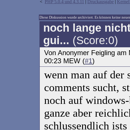
<
PHP 5.0.4 und 4.3.11
|
Druckausgabe
|
Kernel 
Diese Diskussion wurde archiviert. Es können keine ne
noch lange nich
gui...
(Score:0)
Von Anonymer Feigling am M
00:23 MEW (
#1
)
wenn man auf der s
comments sucht, s
noch auf windows-b
ganze aber reichlic
schlussendlich ist