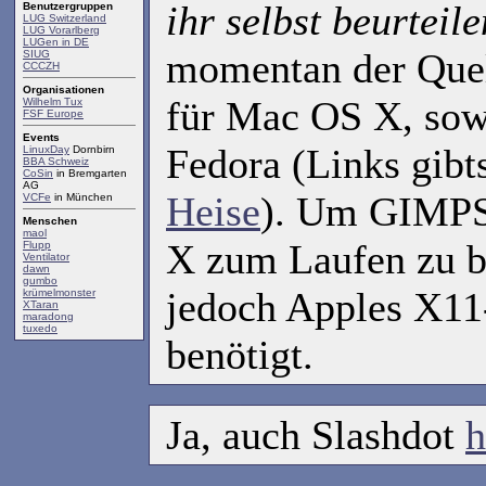
ihr selbst beurteile
Benutzergruppen
LUG Switzerland
LUG Vorarlberg
LUGen in DE
momentan der Quel
SIUG
CCCZH
Organisationen
für Mac OS X, so
Wilhelm Tux
FSF Europe
Events
Fedora (Links gibt
LinuxDay
Dornbirn
BBA Schweiz
CoSin
in Bremgarten
AG
Heise
). Um GIMPS
VCFe
in München
Menschen
maol
X zum Laufen zu b
Flupp
Ventilator
dawn
gumbo
jedoch Apples X11
krümelmonster
XTaran
maradong
tuxedo
benötigt.
Ja, auch Slashdot
h