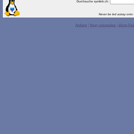
Durchsuche symlink.ch:
Never be led astray onto t
Anfang
|
Story einsenden
|
ältere Fea