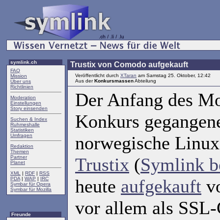
symlink.ch
Trustix von Comodo aufgekauft
FAQ
Veröffentlicht durch
XTaran
am Samstag 25. Oktober, 12:42
Mission
Aus der
Konkursmassen
Abteilung
Über uns
Richtlinien
Der Anfang des M
Moderation
Einstellungen
Story einsenden
Konkurs gegangen
Suchen & Index
Ruhmeshalle
Statistiken
Umfragen
norwegische Linux
Redaktion
Themen
Partner
Trustix
(
Symlink b
Planet
XML
|
RDF
|
RSS
PDA
|
WAP
|
IRC
heute
aufgekauft
v
Symbar für Opera
Symbar für Mozilla
vor allem als SSL
Freunde