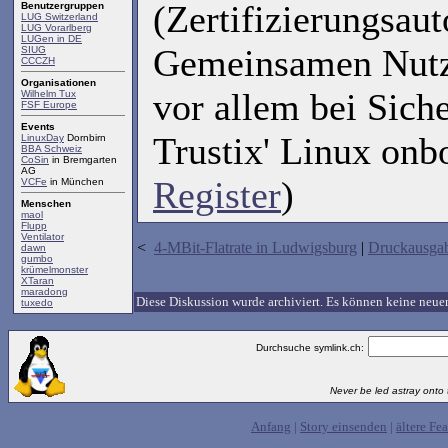
(Zertifizierungsaut
Benutzergruppen
LUG Switzerland
LUG Vorarlberg
LUGen in DE
Gemeinsamen Nutz
SIUG
CCCZH
Organisationen
vor allem bei Sich
Wilhelm Tux
FSF Europe
Events
Trustix' Linux onb
LinuxDay
Dornbirn
BBA Schweiz
CoSin
in Bremgarten
AG
Register
)
VCFe
in München
Menschen
maol
Flupp
Ventilator
<
4-MBit-Flatrate in Ludwigsburg
|
Druckausga
dawn
gumbo
krümelmonster
XTaran
maradong
Diese Diskussion wurde archiviert. Es können keine ne
tuxedo
Durchsuche symlink.ch:
Never be led astray onto t
Anfang
|
Story einsenden
|
ältere Fea